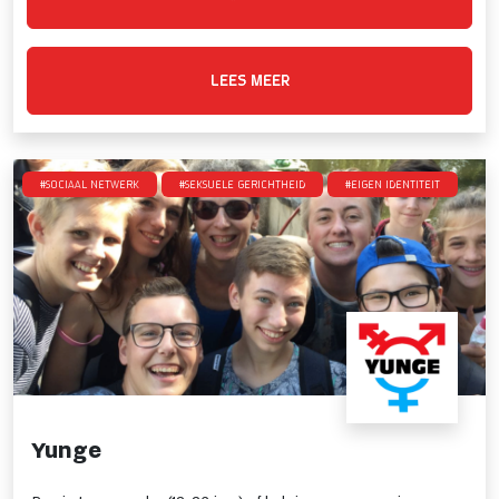
LEES MEER
#Sociaal netwerk
#Seksuele gerichtheid
#Eigen identiteit
Yunge