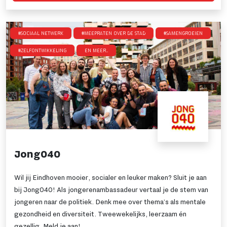
#Sociaal netwerk
#Meepraten over de stad
#SamenGroeien
#Zelfontwikkeling
en meer..
Jong040
Wil jij Eindhoven mooier, socialer en leuker maken? Sluit je aan
bij Jong040! Als jongerenambassadeur vertaal je de stem van
jongeren naar de politiek. Denk mee over thema’s als mentale
gezondheid en diversiteit. Tweewekelijks, leerzaam én
gezellig. Meld je aan!