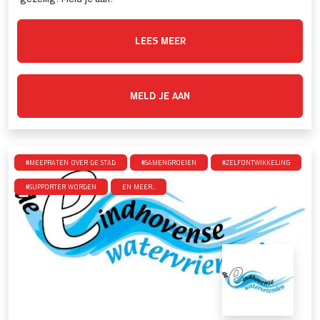
LEES MEER
MELD JE AAN
#Meepraten over de stad
#SamenGroeien
#Zelfontwikkeling
#Supporter Worden
en meer..