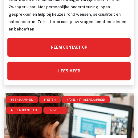
Zwanger klaar. Met persoonlijke ondersteuning, open
gesprekken en hulp bij keuzes rond wensen, seksualiteit en
anticonceptie. Ze luisteren naar jouw vragen, emoties, ideeën
en behoeften.
NEEM CONTACT OP
LEES MEER
#Eenzaamheid
#Pesten
#(online) weerbaarheid
#Eigen identiteit
en meer..