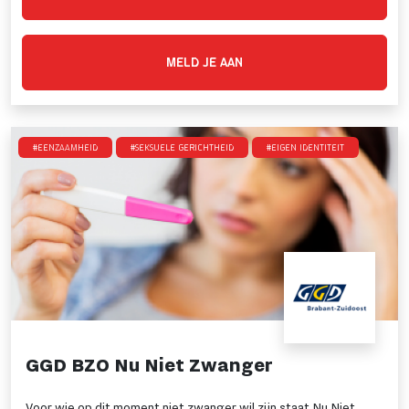
MELD JE AAN
#Eenzaamheid
#Seksuele gerichtheid
#Eigen identiteit
GGD BZO Nu Niet Zwanger
Voor wie op dit moment niet zwanger wil zijn staat Nu Niet