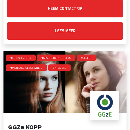
NEEM CONTACT OP
LEES MEER
#Eenzaamheid
#Gescheiden ouders
#Stress
#Mentale gezondheid
en meer..
GGZe KOPP